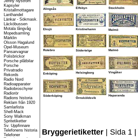
Jenny Nyström
Kapsyler
Elfsbyn
Stockholm
Alingsås
Kristallmottagare
Lanthandel
Länkar
-
Sökmask.
Läcköbussen
Motala långvåg
Eksjö
Kristinehamn
Malmö
Mopedsamling
Märklin
Olsson Hagalund
Opel-Museum
Rotebro
Malmö
Södertelge
Pansarvagnar
Polisbrickor
Porsche plåtbilar
Porsche
Privatradio
Vingåker
Helsingborg
Enköping
Rekords
Radio Nord
Radioapparater
Radiobroschyrer
Radiorör
Haparanda
Söderköping
Radions historia
Örnsköldsvik
Reklam från 1920
Samlarlista
Shell-Mack
Sony Walkman
Spritetiketter
Sv. Uppfinnare
Bryggerietiketter
|
Sida 1
Telefonens historia
Telefoner