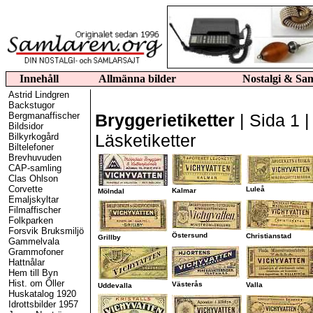
Innehåll
Allmänna bilder
Nostalgi & Sa
Astrid Lindgren
Backstugor
Bergmanaffischer
Bryggerietiketter
|
Sida 1
Bildsidor
Läsketiketter
Bilkyrkogård
Biltelefoner
Brevhuvuden
CAP-samling
Clas Ohlson
Corvette
Luleå
Kalmar
Mölndal
Emaljskyltar
Filmaffischer
Folkparken
Forsvik Bruksmiljö
Östersund
Christianstad
Grillby
Gammelvala
Grammofoner
Hattnålar
Hem till Byn
Hist. om Öller
Västerås
Valla
Uddevalla
Huskatalog 1920
Idrottsbilder 1957