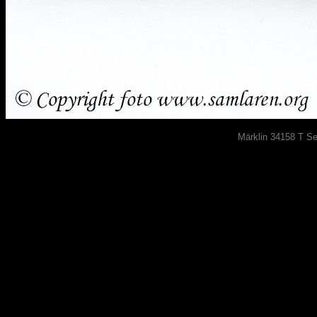
Märklin 34158 T Se