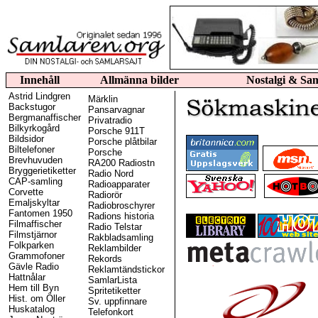
Innehåll
Allmänna bilder
Nostalgi & Sa
Astrid Lindgren
Märklin
Backstugor
Pansarvagnar
Bergmanaffischer
Privatradio
Bilkyrkogård
Porsche 911T
Bildsidor
Porsche plåtbilar
Biltelefoner
Porsche
Brevhuvuden
RA200 Radiostn
Bryggerietiketter
Radio Nord
CAP-samling
Radioapparater
Corvette
Radiorör
Emaljskyltar
Radiobroschyrer
Fantomen 1950
Radions historia
Filmaffischer
Radio Telstar
Filmstjärnor
Rakbladsamling
Folkparken
Reklambilder
Grammofoner
Rekords
Gävle Radio
Reklamtändstickor
Hattnålar
SamlarLista
Hem till Byn
Spritetiketter
Hist. om Öller
Sv. uppfinnare
Huskatalog
Telefonkort