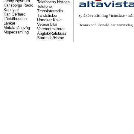
Jenny Nyström
Telefonens historia
Karlsborgs Radio
Telefoner
Kapsyler
Transistorradio
Karl Gerhard
Tändstickor
Språköversättning / translate - må
Läcköbussen
Urmakar-Kalle
Länkar
Veteranbilar
Dennis och Donald har namnsdag 
Motala långvåg
Veterantraktorer
Mopedsamling
Ånglok/Rälsbuss
Startsida/Home