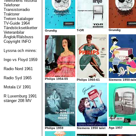
Telefonens historia
Telefoner
Transistorradio
Traktorer
Tretorn kataloger
TV-Guide 1964
Tändsticksetiketter
Grundig
T-OR
Grundig
Veteranbilar
Ånglok/Rälsbuss
Copyright INFO
Lyssna och minns:
Ingo vs Floyd 1959
Radio Nord 1961
Radio Syd 1965
Philips 1954-55
Philips 1960-61
Siemens 1950-tale
Motala LV 1991
R Luxemburg 1991
stänger 208 MV
Aga 1957
Philips 1959
Siemens 1950 talet