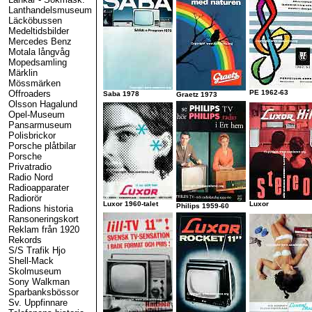
Lanthandelsmuseum
Läcköbussen
Medeltidsbilder
Mercedes Benz
Motala långvåg
Mopedsamling
Märklin
Mössmärken
Offroaders
PE 1962-63
Saba 1978
Graetz 1973
Olsson Hagalund
Opel-Museum
Pansarmuseum
Polisbrickor
Porsche plåtbilar
Porsche
Privatradio
Radio Nord
Radioapparater
Radiorör
Luxor 1960-talet
Luxor
Philips 1959-60
Radions historia
Ransoneringskort
Reklam från 1920
Rekords
S/S Trafik Hjo
Shell-Mack
Skolmuseum
Sony Walkman
Sparbanksbössor
Sv. Uppfinnare