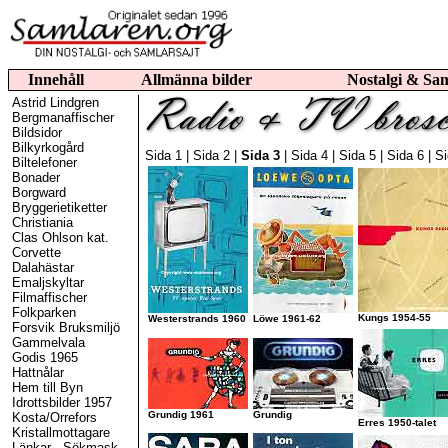
Innehåll
Allmänna bilder
Nostalgi & Sa
Astrid Lindgren
Bergmanaffischer
Bildsidor
Bilkyrkogård
Sida 1
|
Sida 2
|
Sida 3
|
Sida 4
|
Sida 5
|
Sida 6
|
Si
Biltelefoner
Bonader
Borgward
Bryggerietiketter
Christiania
Clas Ohlson kat.
Corvette
Dalahästar
Emaljskyltar
Filmaffischer
Folkparken
Kungs 1954-55
Westerstrands 1960
Löwe 1961-62
Forsvik Bruksmiljö
Gammelvala
Godis 1965
Hattnålar
Hem till Byn
Idrottsbilder 1957
Grundig 1961
Grundig
Kosta/Orrefors
Erres 1950-talet
Kristallmottagare
Länkar
-
Sökmask.