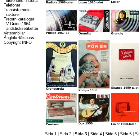
Telefonens historia
Luxor
Radiola 1960-talet
Luxor 1960-talet
Telefoner
Transistorradio
Traktorer
Tretorn kataloger
TV-Guide 1964
Tändsticksetiketter
Veteranbilar
Philips 1967-68
Grundig
Grundig
Ånglok/Rälsbuss
Copyright INFO
Skantic 1950-talet
Orchestrola
Philips 1958
Dux 1959
Luxor 1960-talet
Centrum
Sida 1
|
Sida 2
|
Sida 3
|
Sida 4
|
Sida 5
|
Sida 6
|
Si